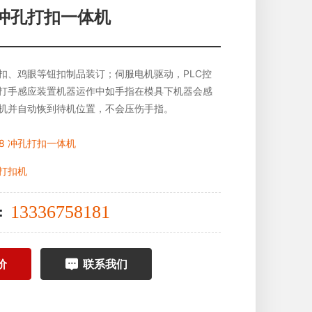
8 冲孔打扣一体机
扣、鸡眼等钮扣制品装订；伺服电机驱动，PLC控
打手感应装置机器运作中如手指在模具下机器会感
机并自动恢到待机位置，不会压伤手指。
H8 冲孔打扣一体机
打扣机
13336758181
：
价
联系我们