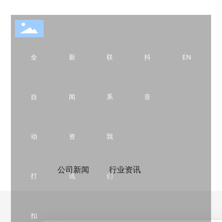
全
新
联
抖
EN
BLOG
新闻资讯
自
闻
系
音
动
资
我
公司新闻
行业资讯
打
讯
们
扣